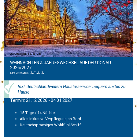
shutterstock_159561248
WEIHNACHTEN & JAHRESWECHSEL AUF DER DONAU
2026/2027
MS VistaMilla
Inkl. deutschlandweitem Haustürservice: bequem ab/bis zu
Hause
Termin: 21.12.2026 - 04.01.2027
15 Tage / 14 Nächte
Alles-Inklusive Verpflegung an Bord
Deutschsprachiges Wohlfühl-Schiff