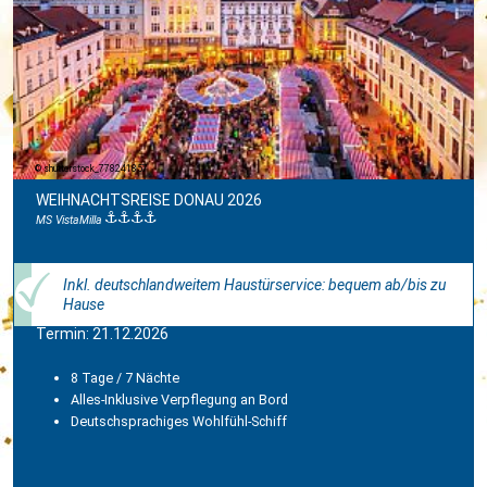
shutterstock_778241857
WEIHNACHTSREISE DONAU 2026
MS VistaMilla
Inkl. deutschlandweitem Haustürservice: bequem ab/bis zu
Hause
Termin: 21.12.2026
8 Tage / 7 Nächte
Alles-Inklusive Verpflegung an Bord
Deutschsprachiges Wohlfühl-Schiff