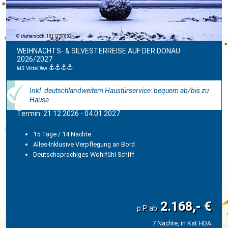
shutterstock_1811757082
WEIHNACHTS- & SILVESTERREISE AUF DER DONAU
2026/2027
MS VistaLilea
Inkl. deutschlandweitem Haustürservice: bequem ab/bis zu
Hause
Termin: 21.12.2026 - 04.01.2027
15 Tage / 14 Nächte
Alles-Inklusive Verpflegung an Bord
Deutschsprachiges Wohlfühl-Schiff
2.168,- €
7 Nächte, in Kat HDA